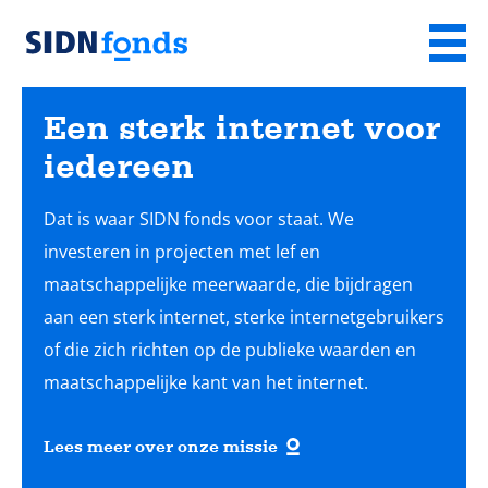
Sla de navigatie over en ga naar de inhoud
Menu
Homepage
van
Een sterk internet voor
SIDN
iedereen
fonds
Dat is waar SIDN fonds voor staat. We
investeren in projecten met lef en
maatschappelijke meerwaarde, die bijdragen
aan een sterk internet, sterke internetgebruikers
of die zich richten op de publieke waarden en
maatschappelijke kant van het internet.
Lees meer over onze missie