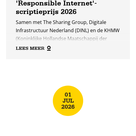
'Responsible Internet'-
scriptieprijs 2026
Samen met The Sharing Group, Digitale
Infrastructuur Nederland (DINL) en de KHMW
(Koninklijke Hollandse Maatschappij der
Wetenschappen zoeken we dit jaar opnieuw
LEES MEER
de twee beste scripties op het gebied van
Responsible Internet.
Lees
meer
01
JUL
2026