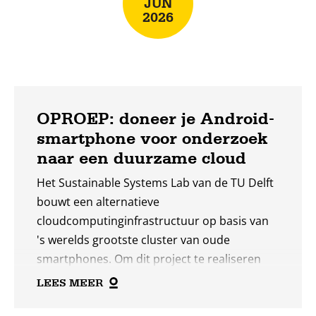
JUN
maken ze ook duidelijk hoe groot de opgave
2026
nog is.”
OPROEP: doneer je Android-
smartphone voor onderzoek
naar een duurzame cloud
Het Sustainable Systems Lab van de TU Delft
bouwt een alternatieve
cloudcomputinginfrastructuur op basis van
's werelds grootste cluster van oude
smartphones. Om dit project te realiseren
heeft de universiteit honderden oude,
LEES MEER
gebruikte Android-telefoons nodig.