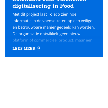
digitalisering in Food
Met dit project laat Toleco zien hoe
informatie in de voedselketen op een veilige
en betrouwbare manier gedeeld kan worden.
De organisatie ontwikkelt geen nieuw
platform of commercieel product, maar een
open en herbruikbare aanpak die
LEES MEER
organisaties helpt om hun data beter
toegankelijk te maken voor samenwerking
Lees
met anderen.
meer