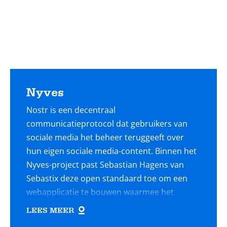
Nyves
Nostr is een decentraal
communicatieprotocol dat gebruikers van
sociale media het beheer teruggeeft over
hun eigen sociale media-content. Binnen het
Nyves-project past Sebastian Hagens van
Sebastix deze open standaard toe om een
webapplicatie te bouwen waarmee het
Nederlandse Hyves-platform nieuw leven in
LEES MEER
wordt geblazen. Een deel van de gebruikers