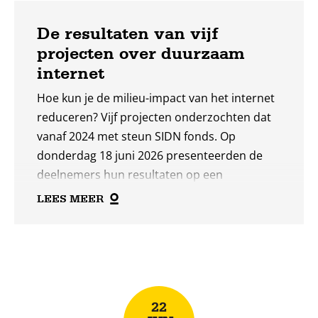
De resultaten van vijf
projecten over duurzaam
internet
Hoe kun je de milieu-impact van het internet
reduceren? Vijf projecten onderzochten dat
vanaf 2024 met steun SIDN fonds. Op
donderdag 18 juni 2026 presenteerden de
deelnemers hun resultaten op een
gezamenlijke slotbijeenkomst. “Deze
LEES MEER
projecten laten zien wat er mogelijk is”, zegt
programmaleider Mieke van Heesewijk van
Lees
SIDN fonds: “Ze hebben belangrijke
meer
bouwstenen opgeleverd voor een duurzamer
internet, van tools voor ontwikkelaars tot
22
meer bewustzijn bij gebruikers. Tegelijkertijd