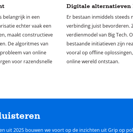
nt
Digitale alternatieven 
fs belangrijk in een
Er bestaan inmiddels steeds m
risatie echter vaak een
verbinding juist bevorderen.
gen, maakt constructieve
verdienmodel van Big Tech. Op
en. De algoritmes van
bestaande initiatieven zijn reac
 probleem van online
vooral op offline oplossingen,
orgen voor razendsnelle
online wereld ontstaan.
luisteren
ren
uit 2025 bouwen we voort op de inzichten uit
Grip op pol