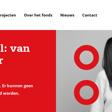
rojecten
Over het fonds
Nieuws
Contact
l: van
r
n. Er kunnen geen
d worden.