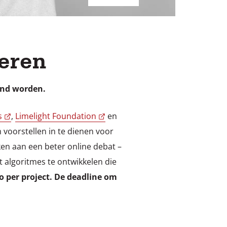
teren
end worden.
s
,
Limelight Foundation
en
m voorstellen in te dienen voor
ken aan een beter online debat –
t algoritmes te ontwikkelen die
o per project. De deadline om