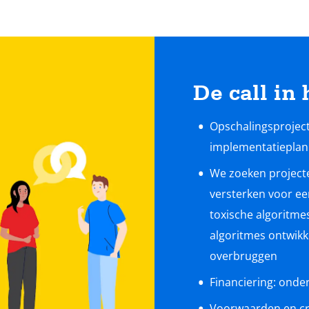
De call in 
Opschalingsprojec
implementatieplan
We zoeken projecte
versterken voor ee
toxische algoritmes
algoritmes ontwikk
overbruggen
Financiering: onde
Voorwaarden en cri