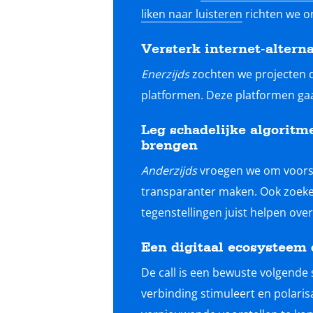
liken naar luisteren
richten we o
Versterk internet-altern
Enerzijds
zochten we projecten d
platformen. Deze platformen gaa
Leg schadelijke algoritme
brengen
Anderzijds
vroegen we om voorste
transparanter maken. Ook zoeken
tegenstellingen juist helpen ove
Een digitaal ecosysteem 
De call is een bewuste volgende 
verbinding stimuleert en polaris