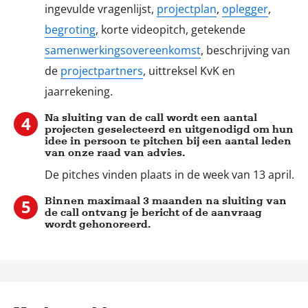
ingevulde vragenlijst,
projectplan
,
oplegger
,
begroting
, korte videopitch, getekende
Stap
3
samenwerkingsovereenkomst
, beschrijving van
de
projectpartners
, uittreksel KvK en
jaarrekening.
Na sluiting van de call wordt een aantal
projecten geselecteerd en uitgenodigd om hun
idee in persoon te pitchen bij een aantal leden
van onze raad van advies.
Stap
De pitches vinden plaats in de week van 13 april.
4
Binnen maximaal 3 maanden na sluiting van
de call ontvang je bericht of de aanvraag
wordt gehonoreerd.
Stap
5