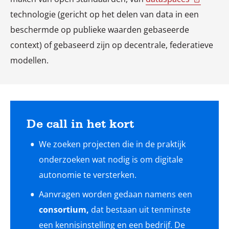
technologie (gericht op het delen van data in een
beschermde op publieke waarden gebaseerde
context) of gebaseerd zijn op decentrale, federatieve
modellen.
De call in het kort
We zoeken projecten die in de praktijk
onderzoeken wat nodig is om digitale
autonomie te versterken.
Aanvragen worden gedaan namens een
consortium,
dat bestaan uit tenminste
een kennisinstelling en een bedrijf. De