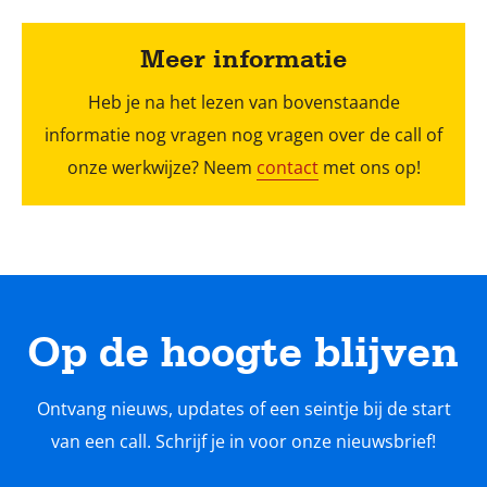
Meer informatie
Heb je na het lezen van bovenstaande
informatie nog vragen nog vragen over de call of
onze werkwijze? Neem
contact
met ons op!
Op de hoogte blijven
Ontvang nieuws, updates of een seintje bij de start
van een call. Schrijf je in voor onze nieuwsbrief!