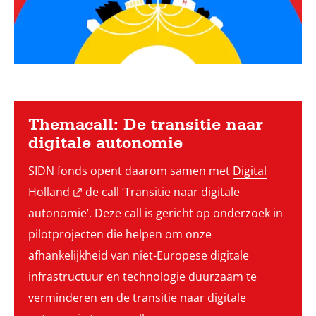
Themacall: De transitie naar
digitale autonomie
SIDN fonds opent daarom samen met
Digital
Holland
de call ‘Transitie naar digitale
autonomie’. Deze call is gericht op onderzoek in
pilotprojecten die helpen om onze
afhankelijkheid van niet-Europese digitale
infrastructuur en technologie duurzaam te
verminderen en de transitie naar digitale