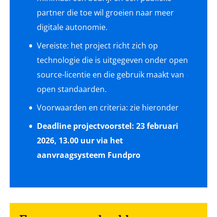
partner die toe wil groeien naar meer
digitale autonomie.
Vereiste: het project richt zich op
technologie die is uitgegeven onder open
source-licentie en die gebruik maakt van
open standaarden.
Voorwaarden en criteria: zie hieronder
Deadline projectvoorstel: 23 februari
2026, 13.00 uur via het
aanvraagsysteem Fundpro