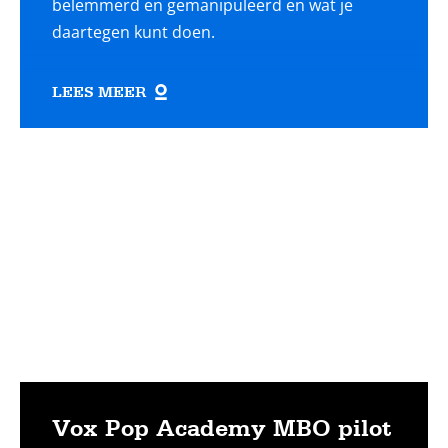
belemmerd en gemanipuleerd en wat je
daartegen kunt doen.
LEES MEER
Lees
meer
Vox Pop Academy MBO pilot