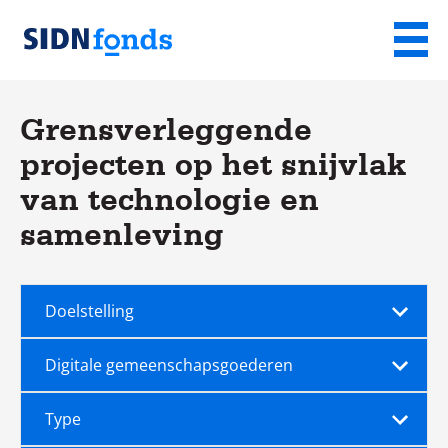
Sla de navigatie over en ga naar de inhoud
Menu
Homepage
van
Grensverleggende
SIDN
projecten op het snijvlak
fonds
van technologie en
samenleving
Doelstelling
Thema
Type