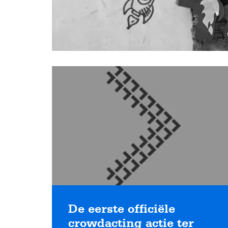
Lees
meer
De eerste officiële
crowdacting actie ter