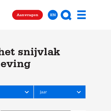
Zoeken
Aanvragen
EN
Menu
et snijvlak
leving
Jaar