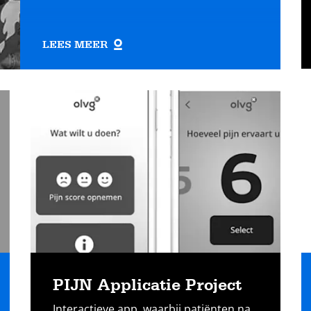
LEES MEER
Lees
L
meer
m
PIJN Applicatie Project
Interactieve app, waarbij patiënten na