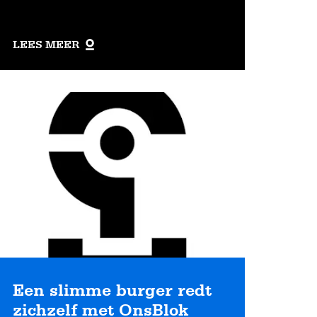
LEES MEER
ees
eer
Een slimme burger redt
zichzelf met OnsBlok