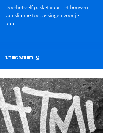
Doe-het-zelf pakket voor het bouwen
van slimme toepassingen voor je
buurt.
LEES MEER
ees
eer