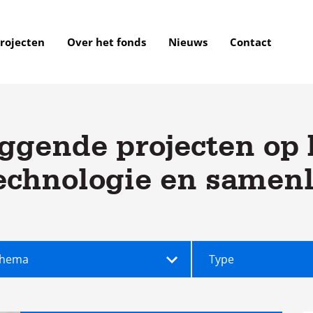
rojecten
Over het fonds
Nieuws
Contact
ggende projecten op h
echnologie en samen
ma
Type