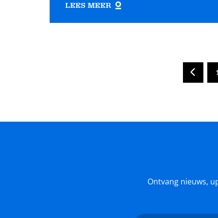
LEES MEER
Ontvang nieuws, upda
Nieuwsbrief