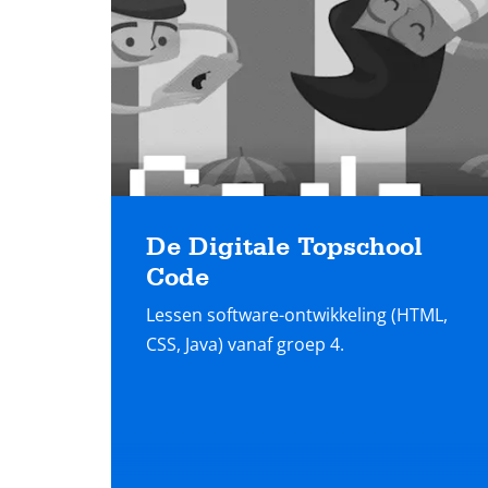
De Digitale Topschool
Code
Lessen software-ontwikkeling (HTML,
CSS, Java) vanaf groep 4.