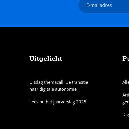
E-
mailadres
Uitgelicht
P
Sitemap
Uitslag themacall 'De transitie
All
naar digitale autonomie'
Art
Lees nu het jaarverslag 2025
ge
Dig