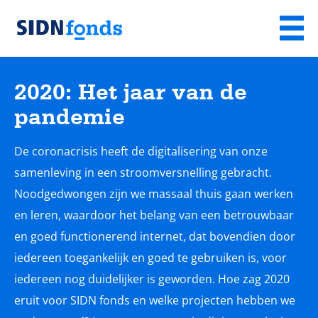
Sla de navigatie over en ga naar de inhoud
Menu
Homepage
van
2020: Het jaar van de
SIDN
pandemie
fonds
De coronacrisis heeft de digitalisering van onze
samenleving in een stroomversnelling gebracht.
Noodgedwongen zijn we massaal thuis gaan werken
en leren, waardoor het belang van een betrouwbaar
en goed functionerend internet, dat bovendien door
iedereen toegankelijk en goed te gebruiken is, voor
iedereen nog duidelijker is geworden. Hoe zag 2020
eruit voor SIDN fonds en welke projecten hebben we