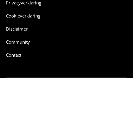
Privacyverklaring
Cookieverklaring
Disclaimer
Community
Contact
SIDN fonds
Contact
Meander 501, 6825 MD Arnhem
info@sidnfonds.nl
026-3525521