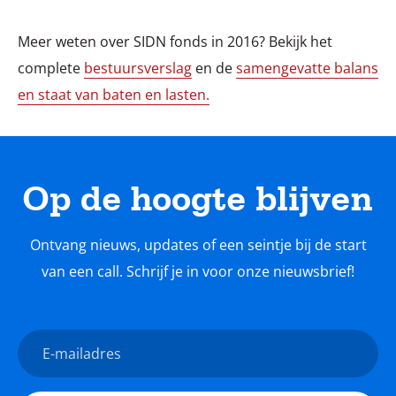
Meer weten over SIDN fonds in 2016? Bekijk het
complete
bestuursverslag
en de
samengevatte balans
en staat van baten en lasten.
Op de hoogte blijven
Ontvang nieuws, updates of een seintje bij de start
van een call. Schrijf je in voor onze nieuwsbrief!
Nieuwsbrief
E-
mailadres