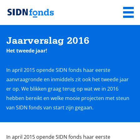
Sla de navigatie over en ga naar de inhoud
Menu
Homepage
van
Jaarverslag 2016
SIDN
fonds
Het tweede jaar!
In april 2015 opende SIDN fonds haar eerste
aanvraagronde en inmiddels zit ook het tweede jaar
er op. We blikken graag terug op wat we in 2016
hebben bereikt en welke mooie projecten met steun
van SIDN fonds van start zijn gegaan.
In april 2015 opende SIDN fonds haar eerste